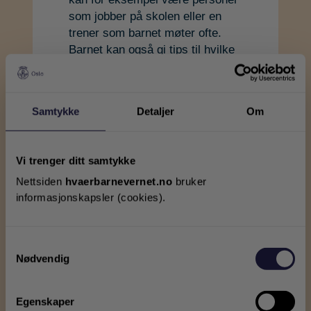
som jobber på skolen eller en
trener som barnet møter ofte.
Barnet kan også gi tips til hvilke
voksne barnevernet kan snakke
med.
Samtykke
Detaljer
Om
Gå til neste
Vi trenger ditt samtykke
Nettsiden
hvaerbarnevernet.no
bruker
informasjonskapsler (cookies).
Samtykkevalg
Nødvendig
Egenskaper